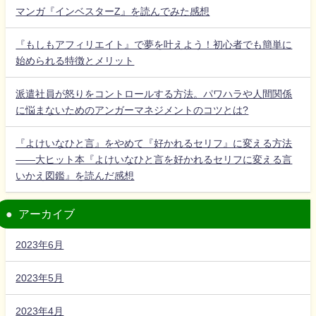
マンガ『インベスターZ』を読んでみた感想
『もしもアフィリエイト』で夢を叶えよう！初心者でも簡単に
始められる特徴とメリット
派遣社員が怒りをコントロールする方法。パワハラや人間関係
に悩まないためのアンガーマネジメントのコツとは?
『よけいなひと言』をやめて『好かれるセリフ』に変える方法
――大ヒット本『よけいなひと言を好かれるセリフに変える言
いかえ図鑑』を読んだ感想
アーカイブ
2023年6月
2023年5月
2023年4月