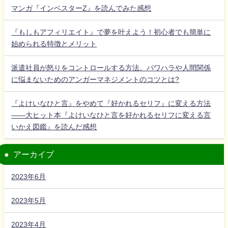
マンガ『インベスターZ』を読んでみた感想
『もしもアフィリエイト』で夢を叶えよう！初心者でも簡単に
始められる特徴とメリット
派遣社員が怒りをコントロールする方法。パワハラや人間関係
に悩まないためのアンガーマネジメントのコツとは?
『よけいなひと言』をやめて『好かれるセリフ』に変える方法
――大ヒット本『よけいなひと言を好かれるセリフに変える言
いかえ図鑑』を読んだ感想
アーカイブ
2023年6月
2023年5月
2023年4月