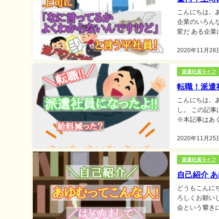
こんにちは。あゆむです
企業のいろんな人と仕事をす
変だ ある企業に出向していた時のお話しです。 そこそこ従業員が多い企業。業務を行う部署も人
が多い
2020年11月28
派遣社員ライフ
転職！派遣
こんにちは。あゆむです☆
し。 この記事はこんな人にお勧めだよ!! ・正社員つかれた～逃げたい ・派遣社員ってどんなん？
※本記事はあ
2020年11月25
派遣社員ライフ
自己紹介 
どうもこんにちは、あ
ろしくお願いします。 あゆむってどんな人？ 高校を卒業し、
会という響きに憧れていた。 奥さんと2人暮ら
ライフ 高