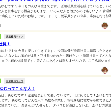
☆ 今日ものんびり生きてます。 派遣社員生活を続けていると、いろんな
る機会があります。 いろんな人と働けるのは楽しいよ☆ 管理職も大
。 人が多いと個性的な人も多くな...
日
派遣社員ライフ
社員！
 今日も楽しく生きてます。 今回は僕が派遣社員に転職したときのお話
くまでも僕の体験談です。皆さんにあうとは限りませんので、ご了承願います
遣社員との出会い 今から十数年前、僕は高...
日
派遣社員ライフ
あゆむってこんな人！
ゆむです！ 派遣社員として働いています。 はじめまして！あゆむです！ よ
就職を期に地方から出てきた人。 都
し。 タバコとお酒はしないよ。 あゆむの派遣社員
校卒業後正社員として...